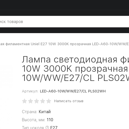
ая филаментная Uniel E27 10W 3000K прозрачная LED-A60-10W/WW/
Лампа светодиодная фи
10W 3000K прозрачная
10W/WW/E27/CL PLS02
Артикул:
LED-A60-10W/WW/E27/CL PLS02WH
Написать отзыв
Страна:
Китай
Высота, мм:
110
Тип цоколя
E27