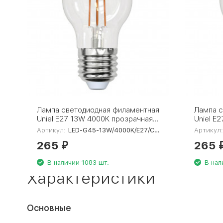
Лампа светодиодная филаментная
Лампа с
Uniel E27 13W 4000K прозрачная
Uniel E
LED-G45-13W/4000K/E27/CL
LED-G4
Артикул:
LED-G45-13W/4000K/E27/CL PLS02WH
Артикул
PLS02WH UL-00005908
PLS02W
265
265
₽
В наличии 1083 шт.
В нал
Характеристики
Основные