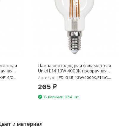
ментная
Лампа светодиодная филаментная
рачная
Uniel E14 13W 4000K прозрачная
CL
LED-G45-13W/4000K/E14/CL
L PLS02WH
Артикул:
LED-G45-13W/4000K/E14/CL PLS02WH
PLS02WH UL-00005906
265
₽
В наличии 984 шт.
Цвет и материал