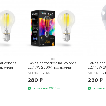
я Voltega
Лампа светодиодная Voltega
Лампа све
зрачная
E27 7W 2800K прозрачная
E27 15W 2
7W-F 7140
VG10-A60E27warm7W-FHR
VG2-A60E
Артикул:
7154
Артикул:
7
7154
280
230
₽
₽
.
В наличии 2000 шт.
В наличи