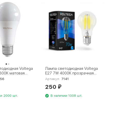
тодиодная Voltega
Лампа светодиодная Voltega
800K матовая
E27 7W 4000K прозрачная
27warm15W 7156
VG10-A60E27cold7W-F 7141
156
Артикул:
7141
250
₽
и 2000 шт.
В наличии 1008 шт.