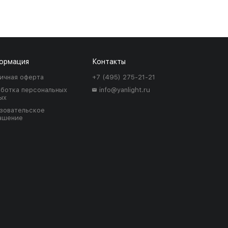
ормация
Контакты
ичная оферта
+7 (495) 275-21-21
ботка персональных
info@yanlight.ru
ых
зовательское
ашение