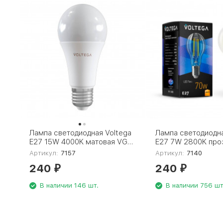
Лампа светодиодная Voltega
Лампа светодиодна
E27 15W 4000K матовая VG2-
E27 7W 2800K про
A60E27cold15W 7157
VG10-A60E27warm
Артикул:
7157
Артикул:
7140
240
240
₽
₽
В наличии 146 шт.
В наличии 756 шт