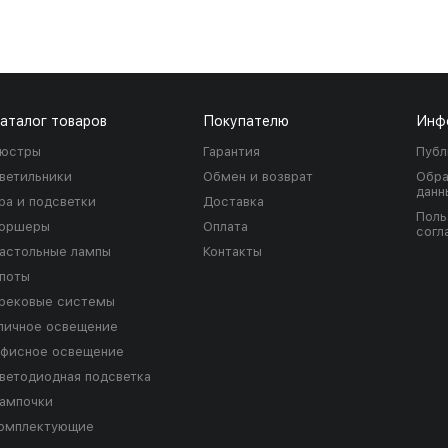
аталог товаров
Покупателю
Инф
юстры
Гарантия
Публ
ветильники
Обмен и возврат
Обра
данн
ра и подсветки
Доставка
Поль
оршеры
Оплата
согл
астольные лампы
Контакты
поты
рековые системы
личное освещение
фисное освещение
ветодиодная подсветка
ампочки
омплектующие