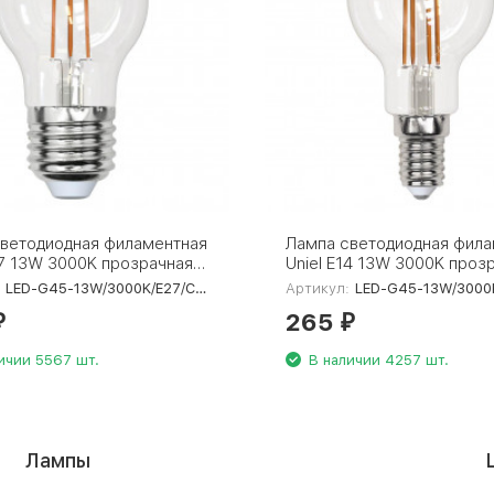
ветодиодная филаментная
Лампа светодиодная фила
27 13W 3000K прозрачная
Uniel E14 13W 3000K проз
5-13W/3000K/E27/CL
LED-G45-13W/3000K/E14/
:
LED-G45-13W/3000K/E27/CL PLS02WH
Артикул:
LED-G45-13W/3000K/E14/C
H UL-00005907
PLS02WH UL-00005905
265
₽
₽
ичии 5567 шт.
В наличии 4257 шт.
Лампы