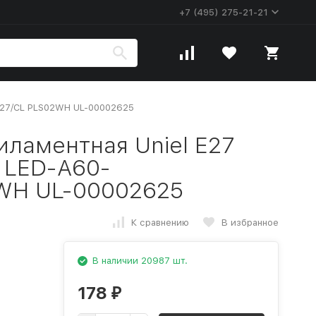
+7 (495) 275-21-21
E27/CL PLS02WH UL-00002625
ламентная Uniel E27
 LED-A60-
WH UL-00002625
К сравнению
В избранное
В наличии 20987 шт.
178
₽