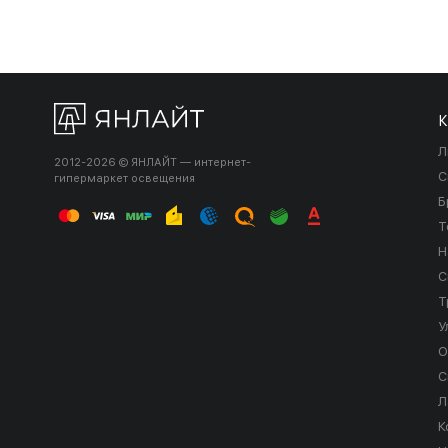
К
Л
2012-2026 © ЯНЛАЙТ — интернет-
С
гипермаркет освещения
Б
Т
Н
С
Т
У
О
С
Л
К