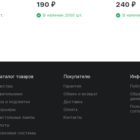
190
240
₽
₽
т.
В наличии 2000 шт.
В наличи
аталог товаров
Покупателю
Инф
юстры
Гарантия
Публ
ветильники
Обмен и возврат
Обра
данн
ра и подсветки
Доставка
Поль
оршеры
Оплата
согл
астольные лампы
Контакты
поты
рековые системы