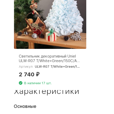
Светильник декоративный Uniel
ULW-R07 T/White+Green/150C/A
Ель голубая UL-00009405
Артикул:
ULW-R07 T/White+Green/150C/A Ель голубая
2 740
₽
В наличии 17 шт.
Характеристики
Основные