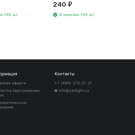
240
₽
и 146 шт.
В наличии 756 шт.
ормация
Контакты
ичная оферта
+7 (495) 275-21-21
ботка персональных
info@yanlight.ru
ых
зовательское
ашение