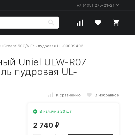
+7 (495) 275-21-21
e+Green/150C/A Ель пудровая UL-00009406
ный Uniel ULW-R07
Ель пудровая UL-
К сравнению
В избранное
В наличии 23 шт.
2 740
₽