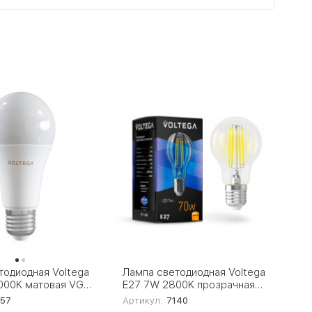
тодиодная Voltega
Лампа светодиодная Voltega
000K матовая VG2-
E27 7W 2800K прозрачная
d15W 7157
VG10-A60E27warm7W-F 7140
157
Артикул:
7140