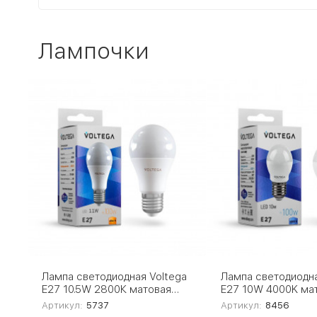
Лампочки
Лампа светодиодная Voltega
Лампа светодиодна
E27 10.5W 2800К матовая
E27 10W 4000K ма
VG2-A2E27warm11W 5737
8456
Артикул:
5737
Артикул:
8456