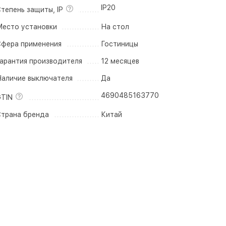
IP20
тепень защиты, IP
есто установки
На стол
фера применения
Гостиницы
арантия производителя
12 месяцев
аличие выключателя
Да
4690485163770
TIN
трана бренда
Китай