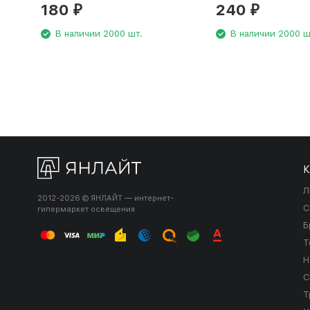
180
240
₽
₽
В наличии 2000 шт.
В наличии 2000 ш
К
Л
2012-2026 © ЯНЛАЙТ — интернет-
С
гипермаркет освещения
Б
Т
Н
С
Т