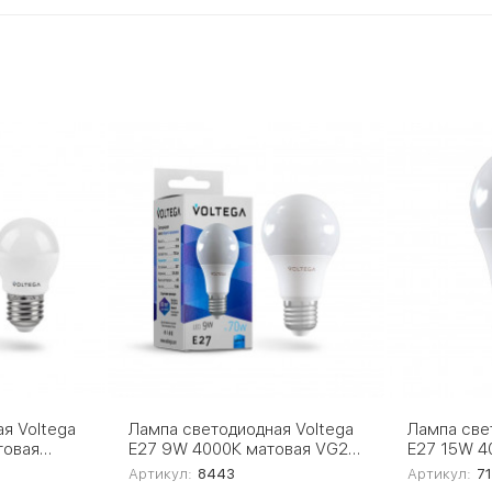
я Voltega
Лампа светодиодная Voltega
Лампа све
товая
E27 9W 4000К матовая VG2-
E27 15W 4
A2E27cold9W 8443
A60E27col
Артикул:
8443
Артикул:
7