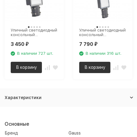
Уличный светодиодный
Уличный светодиодный
консольный
консольный
светильник Gauss
светильник Gauss
3 450
7 790
Avenue 629536350
Avenue 629536320
₽
₽
В наличии 727 шт.
В наличии 316 шт.
В корзину
В корзину
Характеристики
Основные
Бренд
Gauss