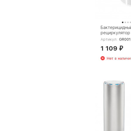
Бактерицидны
рециркулятор
Gauss Guard 
Артикул:
GR001
1 109
₽
Нет в наличи