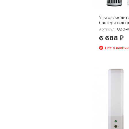
Ультрафиолет
бактерицидны
рециркулятор 
Артикул:
UDG-V100A
V100A UVCB/6
6 688
Steel UL-000
₽
Нет в наличи