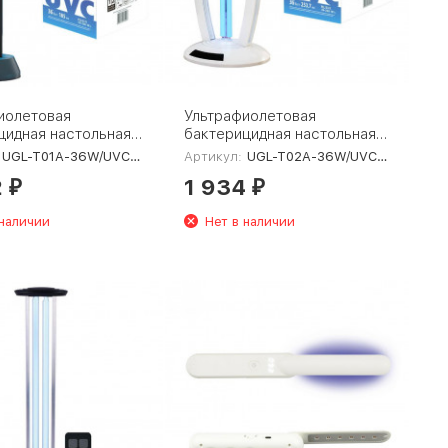
иолетовая
Ультрафиолетовая
цидная настольная
бактерицидная настольная
iel UGL-T01A-
лампа Uniel UGL-T02A-
UGL-T01A-36W/UVCO Black
Артикул:
UGL-T02A-36W/UVCB White
O Black UL-
36W/UVCB White UL-
2
1 934
64
00007265
₽
₽
 наличии
Нет в наличии