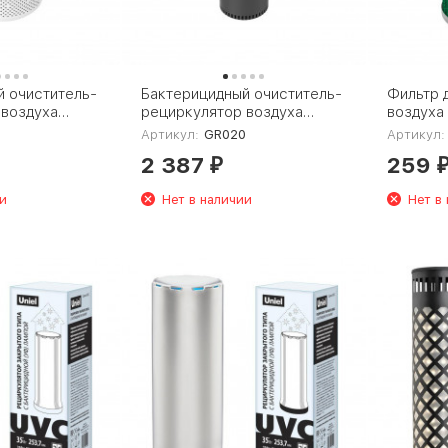
й очиститель-
Бактерицидный очиститель-
Фильтр 
 воздуха
рециркулятор воздуха
воздуха
GR001
Gauss Guard GR020
GR021
Артикул:
GR020
Артикул:
2 387
259
₽
и
Нет в наличии
Нет в