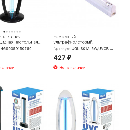
иолетовая
Настенный
цидная настольная
ультрафиолетовый
ektrostandard UVL-
бактерицидный светильник
4690389150760
Артикул:
UGL-S01A-8W/UVCB White
ный a049892
Uniel UGL-S01A-8W/UVCB
427
White UL-00007267
₽
 наличии
Нет в наличии