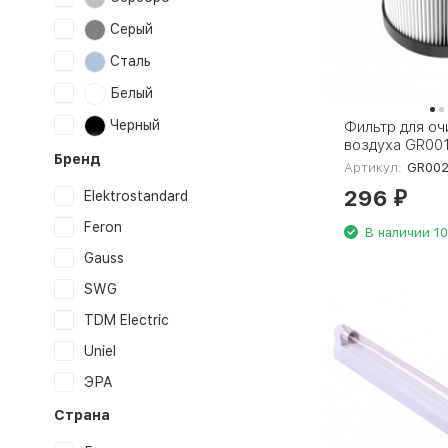
Серый
Сталь
Белый
Черный
Фильтр для оч
воздуха GR001
Бренд
GR002
Артикул:
GR00
296
Elektrostandard
₽
Feron
В наличии 10
Gauss
SWG
TDM Electric
Uniel
ЭРА
Страна