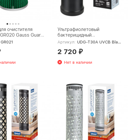
для очистителя
Ультрафиолетовый
 GR020 Gauss Guard
бактерицидный
рециркулятор Uniel UDG-
GR021
Артикул:
UDG-T30A UVCB Black
T30A UVCB Black UL-
2 720
00007696
₽
₽
 наличии
Нет в наличии