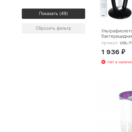
Показать
Сбросить фильтр
Ультрафиолет
бактерицидная
лампа Uniel U
Артикул:
UGL-T02B
36W/UVCO/RC 
1 936
00007266
₽
Нет в наличи