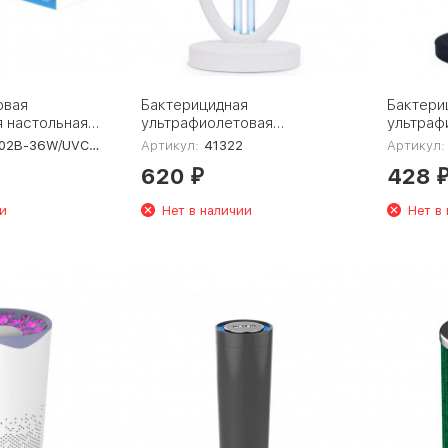
овая
Бактерицидная
Бактери
 настольная
ультрафиолетовая
ультраф
GL-T02B-
настольная лампа Feron
настоль
-36W/UVCO/RC Black
Артикул:
41322
Артикул:
Black UL-
UL360 41322
UL362 4
620
428
₽
и
Нет в наличии
Нет в