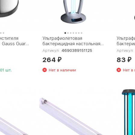
истителя
Ультрафиолетовая
Ультраф
 Gauss Guard
бактерицидная настольная
бактери
лампа Elektrostandard UVL-
лампа El
2
Артикул:
4690389151125
Артикул:
001 серебро a049893
001 чёр
264
83
₽
₽
01 шт.
Нет в наличии
Нет в