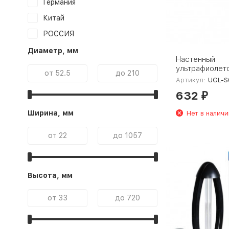
Германия
Китай
РОССИЯ
Диаметр, мм
Настенный
ультрафиолет
бактерицидны
Артикул:
UGL-S02
Uniel UGL-S0
632
White UL-000
₽
Ширина, мм
Нет в наличи
Высота, мм