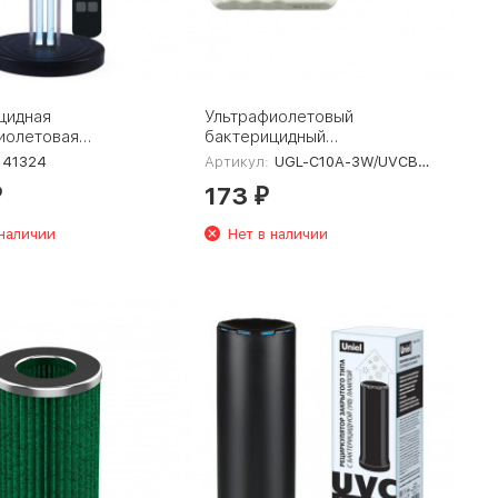
цидная
Ультрафиолетовый
иолетовая
бактерицидный
ная лампа Feron
светодиодный светильник
41324
Артикул:
UGL-C10A-3W/UVСB White
1324
Uniel UGL-C10A-3W/UVСB
173
White UL-00007477
₽
₽
 наличии
Нет в наличии