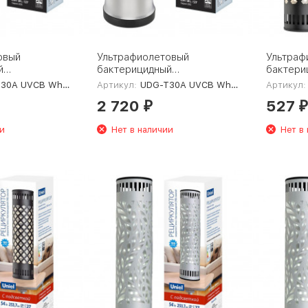
овый
Ультрафиолетовый
Ультраф
й
бактерицидный
бактери
Uniel UDG-
рециркулятор Uniel UDG-
рецирку
30A UVCB White
Артикул:
UDG-T30A UVCB White/Black
Артикул:
ite UL-
T30A UVCB White/Black UL-
V100A U
2 720
527
00007697
Black U
₽
₽
и
Нет в наличии
Нет в