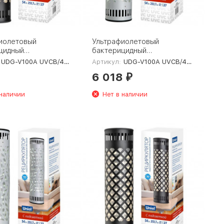
иолетовый
Ультрафиолетовый
цидный
бактерицидный
лятор Uniel UDG-
рециркулятор Uniel UDG-
UDG-V100A UVCB/4000K D01 Black
Артикул:
UDG-V100A UVCB/4000K D01 Steel
VCB/4000K D01
V100A UVCB/4000K D01
6 018
L-00007821
Steel UL-00007822
₽
 наличии
Нет в наличии