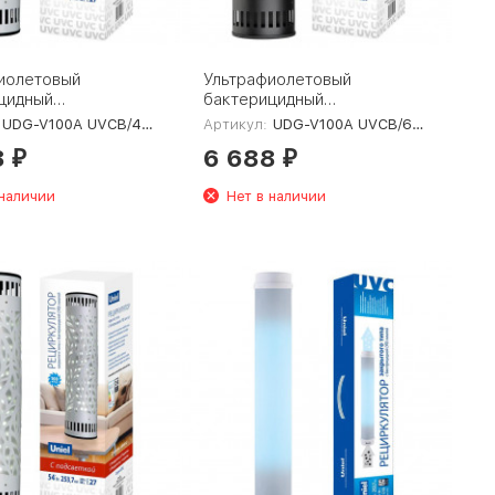
иолетовый
Ультрафиолетовый
цидный
бактерицидный
лятор Uniel UDG-
рециркулятор Uniel UDG-
UDG-V100A UVCB/4000K D02 Steel
Артикул:
UDG-V100A UVCB/6500K D01 Black
VCB/4000K D02
V100A UVCB/6500K D01
8
6 688
L-00007825
Black UL-00007989
₽
₽
 наличии
Нет в наличии