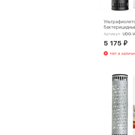
Ультрафиолет
бактерицидны
рециркулятор 
Артикул:
UDG-V100A
V100A UVCB/4
5 175
Black UL-000
₽
Нет в наличи