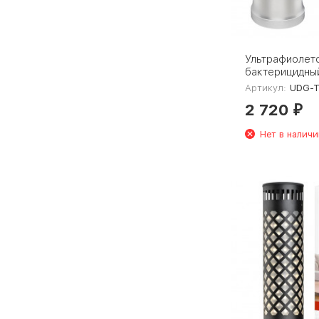
Ультрафиолет
бактерицидны
рециркулятор 
Артикул:
UDG-T
T30A UVCB Wh
2 720
00007695
₽
Нет в наличи