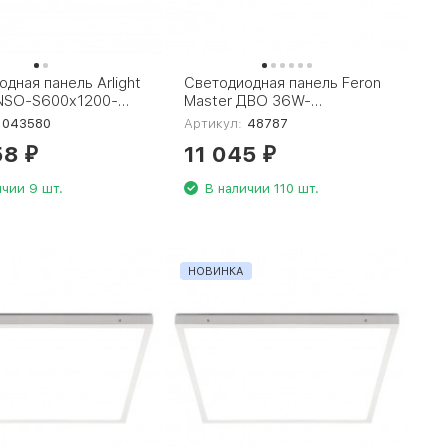
дная панель Arlight
Светодиодная панель Feron
NSO-S600x1200-
Master ДВО 36W-
4000 (WH, 120 deg,
4000К-595х595х40-опал
043580
Артикул:
48787
230V) 043580
48787
58
11 045
₽
₽
ичии 9 шт.
В наличии 110 шт.
НОВИНКА