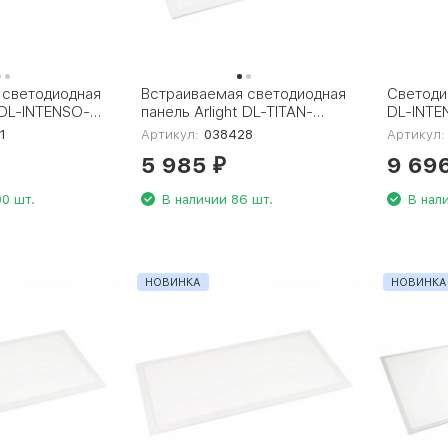
 светодиодная
Встраиваемая светодиодная
Светодио
 DL-INTENSO-
панель Arlight DL-TITAN-
DL-INTE
W White6000
S600x600-40W Warm3000
40W Day
1
Артикул:
038428
Артикул:
038428
CRI90, 
5 985
9 69
₽
0 шт.
В наличии 86 шт.
В нал
НОВИНКА
НОВИНКА