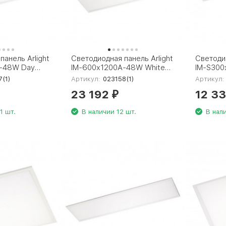
панель Arlight
Светодиодная панель Arlight
Светодио
-48W Day
IM-600x1200A-48W White
IM-S300
1)
023158(1)
Warm300
7(1)
Артикул:
023158(1)
Артикул:
23 192
12 3
₽
1 шт.
В наличии 12 шт.
В нал