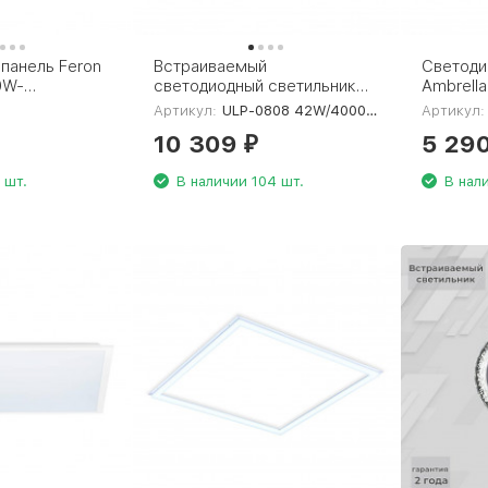
панель Feron
Встраиваемый
Светоди
0W-
светодиодный светильник
Ambrella 
5х40-опал
Uniel ULP-0808 42W/4000К
DPS107
Артикул:
ULP-0808 42W/4000К IP40 Grilyato White KIT06
Артикул:
IP40 Grilyato White KIT06 (6
10 309
5 29
шт.) UL-00011060
₽
 шт.
В наличии 104 шт.
В нал