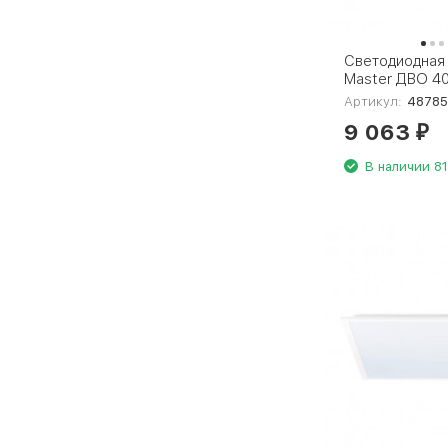
Светодиодная 
Master ДВО 4
5000К-595х59
Артикул:
48785
48785
9 063
₽
В наличии 81