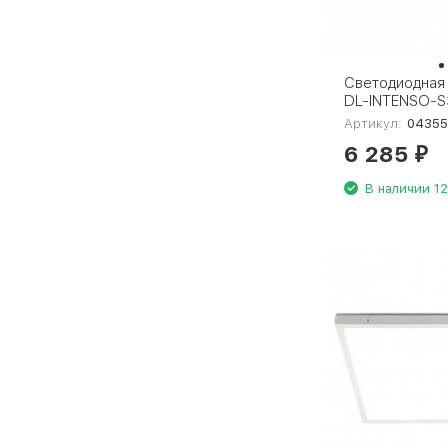
Светодиодная 
DL-INTENSO-
Day4000 (WH, 
Артикул:
04355
CRI90, 230V) 
6 285
₽
В наличии 12