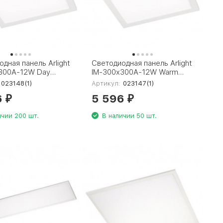
дная панель Arlight
Светодиодная панель Arlight
300A-12W Day
IM-300x300A-12W Warm
23148(1)
White 023147(1)
023148(1)
Артикул:
023147(1)
6
5 596
₽
₽
ичии 200 шт.
В наличии 50 шт.