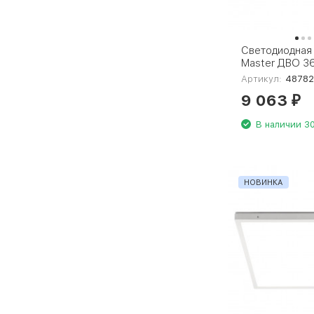
Светодиодная 
Master ДВО 3
4000К-595х59
Артикул:
48782
48782
9 063
₽
В наличии 30
НОВИНКА