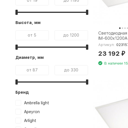
Высота, мм
Светодиодная 
IM-600x1200A
White 023157(
Артикул:
02315
23 192
₽
Диаметр, мм
В наличии 15
Бренд
Ambrella light
Apeyron
Arlight