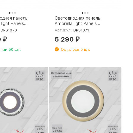
одная панель
Светодиодная панель
light Panels
Ambrella light Panels
0
DPS1071
DPS1070
Артикул:
DPS1071
0
5 290
₽
₽
ичии 50 шт.
Осталось 5 шт.