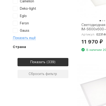
Camelion
Deko-light
Eglo
Feron
Светодиодная 
IM-S600x600
Gauss
Warm3000 023
Артикул:
02314
Показать ещё
11 970
₽
Страна
В наличии 20
Показать
Сбросить фильтр