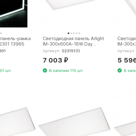
 панель-рамка
Светодиодная панель Arlight
Светодио
2301 13985
IM-300x600A-18W Day
IM-300x
White 023151(1)
White 0
301
Артикул:
023151(1)
Артикул:
7 003
5 59
₽
01 шт.
В наличии 115 шт.
В нал