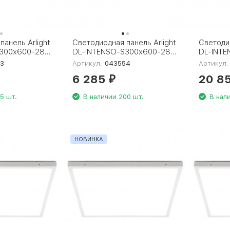
панель Arlight
Светодиодная панель Arlight
Светодио
S300x600-28W
DL-INTENSO-S300x600-28W
DL-INTE
120 deg,
Warm3000 (WH, 120 deg,
60W Day
3
Артикул:
043554
Артикул:
043553
CRI90, 230V) 043554
CRI90, 
6 285
20 8
₽
5 шт.
В наличии 200 шт.
В нал
НОВИНКА