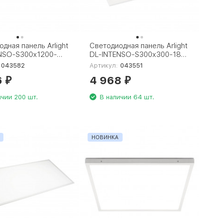
дная панель Arlight
Светодиодная панель Arlight
NSO-S300x1200-
DL-INTENSO-S300x300-18W
4000 (WH, 120 deg,
Warm3000 (WH, 120 deg,
043582
Артикул:
043551
230V) 043582
CRI90, 230V) 043551
6
4 968
₽
₽
ичии 200 шт.
В наличии 64 шт.
НОВИНКА