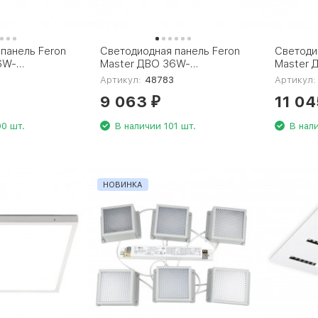
панель Feron
Светодиодная панель Feron
Светоди
6W-
Master ДВО 36W-
Master 
5х40-опал
5000К-595х595х40-опал
5000К-5
Артикул:
48783
Артикул:
48783
48788
9 063
11 0
₽
0 шт.
В наличии 101 шт.
В нали
НОВИНКА