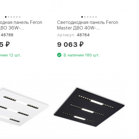
одная панель Feron
Светодиодная панель Feron
ДВО 36W-
Master ДВО 40W-
95х595х40-опал
4000К-595х595х40-опал
48788
Артикул:
48784
48784
45
9 063
₽
₽
чии 12 шт.
В наличии 180 шт.