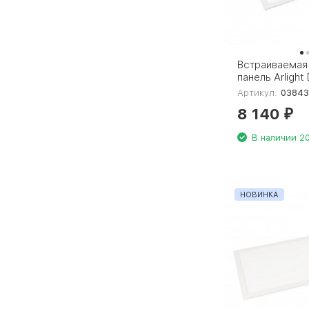
Встраиваемая
панель Arlight
S600x600-40
Артикул:
03843
038431
8 140
₽
В наличии 20
НОВИНКА