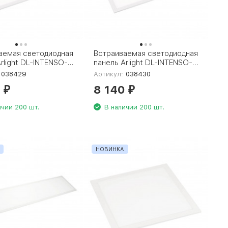
аемая светодиодная
Встраиваемая светодиодная
rlight DL-INTENSO-
панель Arlight DL-INTENSO-
00-40W Day4000
S600x600-40W Warm3000
038429
Артикул:
038430
038430
0
8 140
₽
₽
ичии 200 шт.
В наличии 200 шт.
НОВИНКА