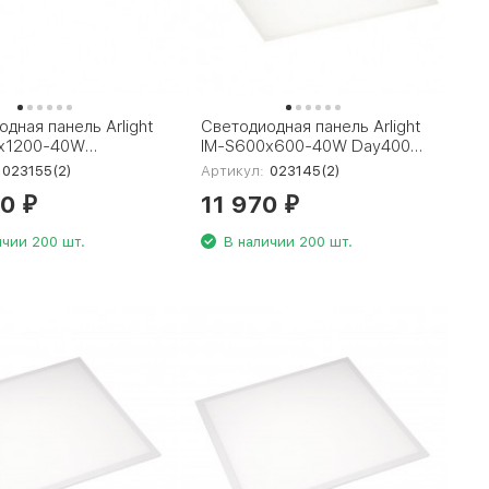
дная панель Arlight
Светодиодная панель Arlight
x1200-40W
IM-S600x600-40W Day4000
0 023155(2)
023145(2)
023155(2)
Артикул:
023145(2)
30
11 970
₽
₽
ичии 200 шт.
В наличии 200 шт.