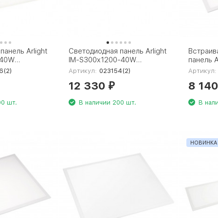
панель Arlight
Светодиодная панель Arlight
Встраив
-40W
IM-S300x1200-40W
панель A
146(2)
Day4000 023154(2)
S600x6
6(2)
Артикул:
023154(2)
Артикул:
038429
12 330
8 14
₽
0 шт.
В наличии 200 шт.
В нал
НОВИНКА