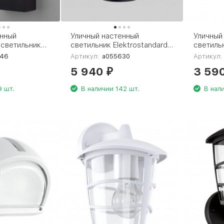
енный
Уличный настенный
Уличный
 светильник
светильник Elektrostandard
светильн
d Sensor 1541
Roil 35125/U a055630
22462
946
Артикул:
a055630
Артикул:
ерный a053946
5 940
3 59
₽
9 шт.
В наличии 142 шт.
В нал