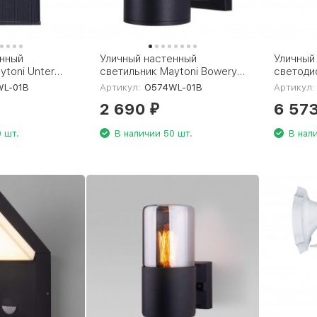
енный
Уличный настенный
Уличный
ytoni Unter
светильник Maytoni Bowery
светоди
578WL-01B
O574WL-01B
Novotech
L-01B
Артикул:
O574WL-01B
Артикул:
359196
2 690
6 57
₽
 шт.
В наличии 50 шт.
В нал