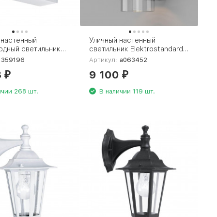
 настенный
Уличный настенный
одный светильник
светильник Elektrostandard
 Street Strait
Falcon 35167/D черный
359196
Артикул:
a063452
a063452
3
9 100
₽
₽
ичии 268 шт.
В наличии 119 шт.