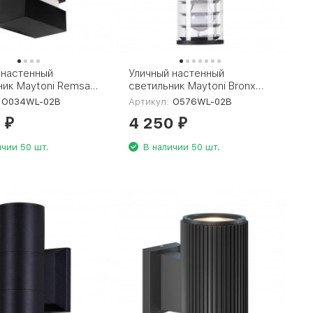
 настенный
Уличный настенный
ник Maytoni Remsa
светильник Maytoni Bronx
-02B
O576WL-02B
O034WL-02B
Артикул:
O576WL-02B
0
4 250
₽
₽
ичии 50 шт.
В наличии 50 шт.