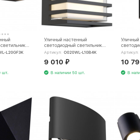
енный
Уличный настенный
Уличный
 светильник
светодиодный светильник
светоди
or Lot
Maytoni Downing Street
Maytoni
WL-L20GF3K
Артикул:
O020WL-L10B4K
Артикул:
F3K
O020WL-L10B4K
L10GF3K
9 010
10 7
₽
 шт.
В наличии 50 шт.
В нал