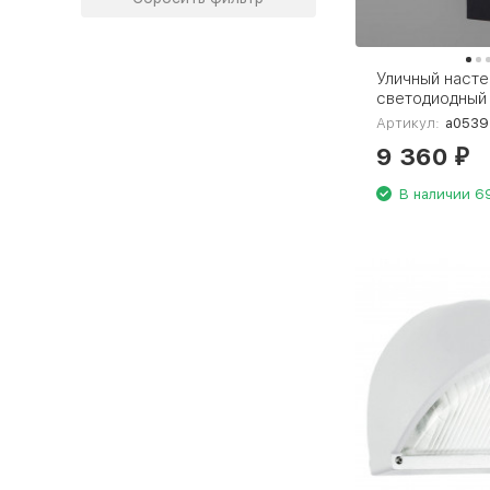
Уличный наст
светодиодный
Elektrostandar
Артикул:
a053
Techno Led ч
9 360
₽
В наличии 6