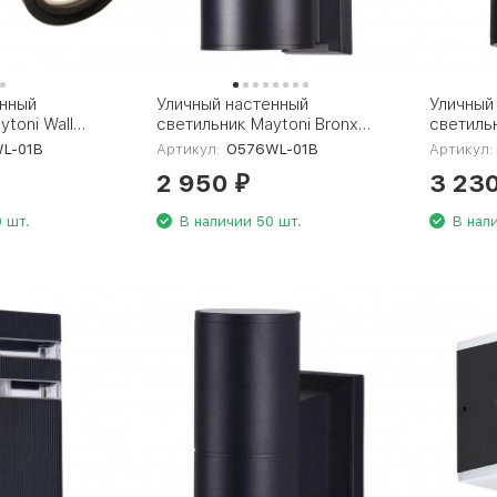
енный
Уличный настенный
Уличный
toni Wall
светильник Maytoni Bronx
светиль
L-01B
O576WL-01B
O574WL
L-01B
Артикул:
O576WL-01B
Артикул:
2 950
3 23
₽
 шт.
В наличии 50 шт.
В нал