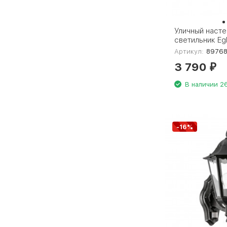
Уличный наст
светильник Eg
Артикул:
8976
3 790
₽
В наличии 26
-16%