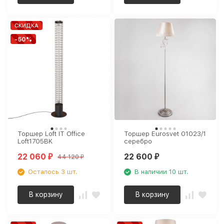
СКИДКА
-50%
Торшер Loft IT Office
Торшер Eurosvet 01023/1
Loft1705BK
серебро
22 060
22 600
44 120
₽
₽
₽
Осталось 3 шт.
В наличии 10 шт.
В корзину
В корзину