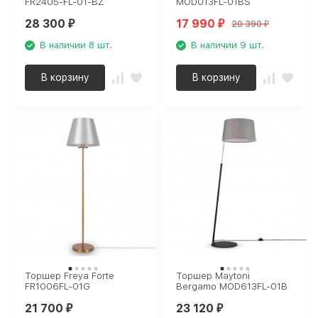
FR2405-FL-01-BZ
MOD013FL-01BS
28 300
17 990
20 390
₽
₽
₽
В наличии 8 шт.
В наличии 9 шт.
В корзину
В корзину
Торшер Freya Forte
Торшер Maytoni
FR1006FL-01G
Bergamo MOD613FL-01B
21 700
23 120
₽
₽