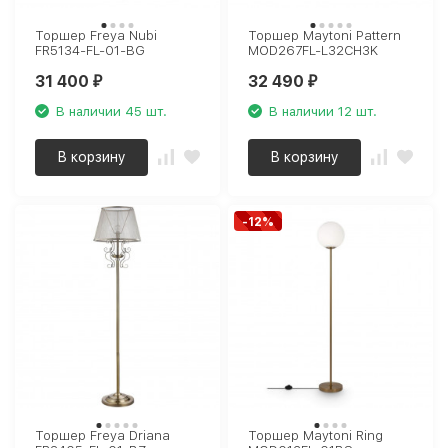
Торшер Freya Nubi
Торшер Maytoni Pattern
FR5134-FL-01-BG
MOD267FL-L32CH3K
31 400
32 490
₽
₽
В наличии 45 шт.
В наличии 12 шт.
В корзину
В корзину
-12%
Торшер Freya Driana
Торшер Maytoni Ring