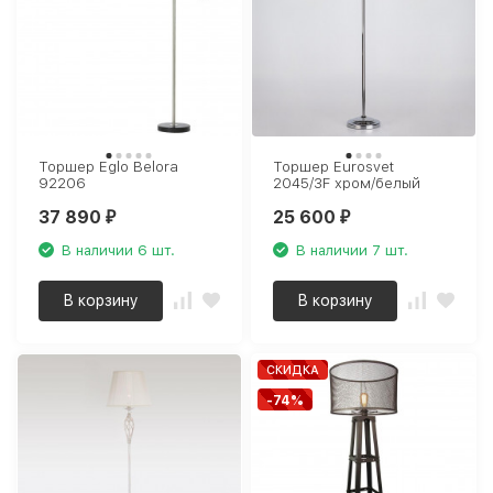
Торшер Eglo Belora
Торшер Eurosvet
92206
2045/3F хром/белый
37 890
25 600
₽
₽
В наличии 6 шт.
В наличии 7 шт.
В корзину
В корзину
СКИДКА
-74%