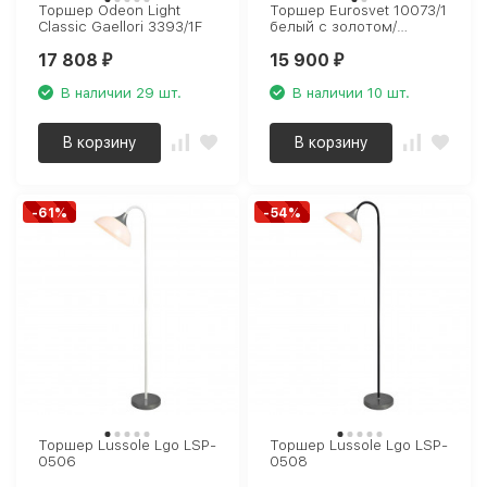
Торшер Odeon Light
Торшер Eurosvet 10073/1
Classic Gaellori 3393/1F
белый с золотом/
прозрачный хрусталь
17 808
15 900
Strotskis
₽
₽
В наличии 29 шт.
В наличии 10 шт.
В корзину
В корзину
-61%
-54%
Торшер Lussole Lgo LSP-
Торшер Lussole Lgo LSP-
0506
0508