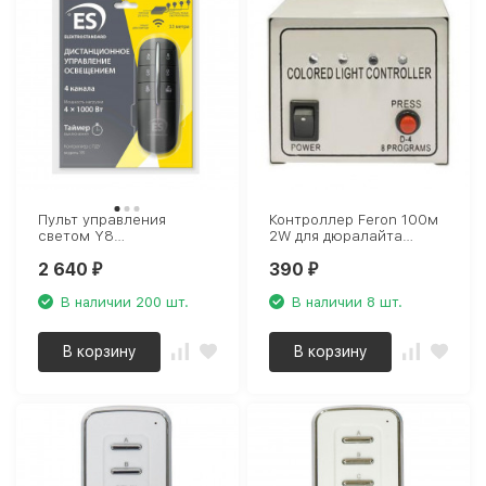
Пульт управления
Контроллер Feron 100м
светом Y8
2W для дюралайта
Elektrostandard a040988
LEDR2W (шнур 0,7м)
2 640
390
26085
₽
₽
В наличии 200 шт.
В наличии 8 шт.
В корзину
В корзину