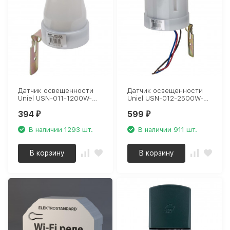
Датчик освещенности
Датчик освещенности
Uniel USN-011-1200W-
Uniel USN-012-2500W-
02/100LUX-WH UL-
02/100LUX-WH UL-
394
599
00005839
00005840
₽
₽
В наличии 1293 шт.
В наличии 911 шт.
В корзину
В корзину