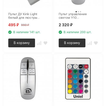
Пульт ДУ Kink Light
Пульт управления
белый для люстры
светом Y10
двухканальный 112
Elektrostandard a042748
495
2 320
990
₽
₽
₽
В наличии 141 шт.
В наличии 200 шт.
В корзину
В корзину