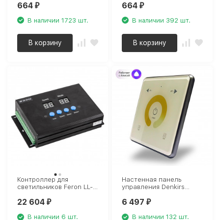
664
664
E32 WHITE 2M UL-
E33 WHITE 2M UL-
₽
₽
00006492
00006493
В наличии 1723 шт.
В наличии 392 шт.
В корзину
В корзину
Контроллер для
Настенная панель
светильников Feron LL-
управления Denkirs
892 LD150 32260
Smart Control DK7200-
22 604
6 497
WH
₽
₽
В наличии 6 шт.
В наличии 132 шт.