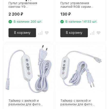
Пульт управления
Пульт управления
светом Y9
лампой RGB серии
Elektrostandard a042747
SMART Uniel UCH-S210
2 200
130
BLACK UL-00006531
₽
₽
В наличии 200 шт.
В наличии 14133 шт.
В корзину
В корзину
Таймер с вилкой и
Таймер с вилкой и
разъемом для фито
разъемом для фито
светильника Uniel UST-
светильника Uniel UST-