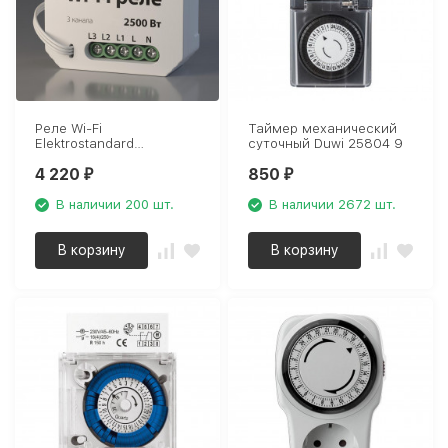
Реле Wi-Fi
Таймер механический
Elektrostandard
суточный Duwi 25804 9
76004/00 a056203
4 220
850
₽
₽
В наличии 200 шт.
В наличии 2672 шт.
В корзину
В корзину