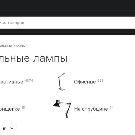
ольные лампы
льные лампы
4874
869
ративные
Офисные
151
94
рищепке
На струбцине