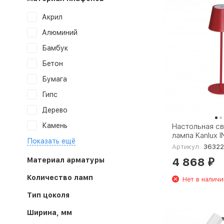
Акрил
Алюминий
Бамбук
Бетон
Бумага
Гипс
Дерево
Камень
Настольная с
лампа Kanlux I
Показать ещё
R 36322
Артикул:
36322
4 868
Материал арматуры
₽
Количество ламп
Нет в наличи
Тип цоколя
Ширина, мм