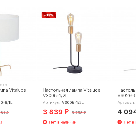
-33%
мпа Vitaluce
Настольная лампа Vitaluce
Настольн
V3005-1/2L
V3029-0
0-8/1L
Артикул:
V3005-1/2L
Артикул:
3 839
4 09
₽
881
5 758
₽
₽
и
Нет в наличии
Нет в