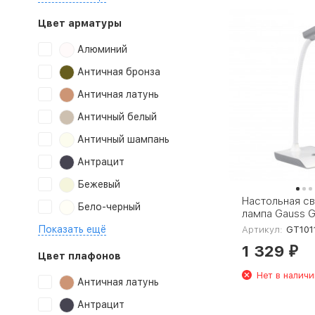
Цвет арматуры
Алюминий
Античная бронза
Античная латунь
Античный белый
Античный шампань
Антрацит
Бежевый
Настольная с
Бело-черный
лампа Gauss G
Показать ещё
Артикул:
GT101
1 329
₽
Цвет плафонов
Нет в наличи
Античная латунь
Антрацит