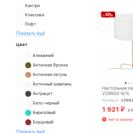
Кантри
Классика
-33%
Лофт
Показать ещё
Цвет
Алюминий
Античная бронза
Античная латунь
Античный шампань
Настольная ла
V29920-8/1L
Антрацит
Артикул:
V2992
Бело-черный
1 921
₽
2 
Бирюзовый
Нет в наличи
Бордовый
Показать ещё