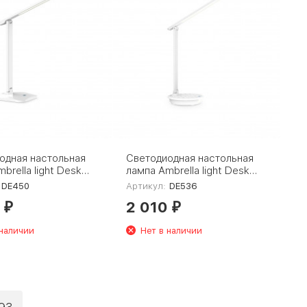
одная настольная
Светодиодная настольная
brella light Desk
лампа Ambrella light Desk
DE536
DE450
Артикул:
DE536
0
2 010
₽
₽
 наличии
Нет в наличии