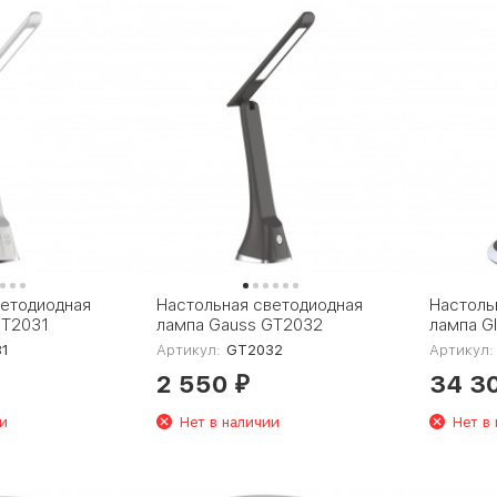
ветодиодная
Настольная светодиодная
Настоль
GT2031
лампа Gauss GT2032
лампа Gl
1
Артикул:
GT2032
Артикул:
2 550
34 3
₽
и
Нет в наличии
Нет в