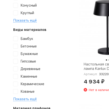
Конусный
Круглый
Показать ещё
Виды материалов
Бамбук
Бетонные
Бумажные
Гипсовые
Настольная с
лампа Kanlux 
Деревянные
33220
Артикул:
33220
Каменные
4 934
₽
Керамические
Нет в наличи
Кованые
Показать ещё
Материал плафонов