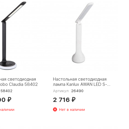
ная светодиодная
Настольная светодиодная
obo Claudia 58402
лампа Kanlux AWAN LED S-W
26490
58402
Артикул:
26490
00
2 716
₽
₽
 наличии
Нет в наличии