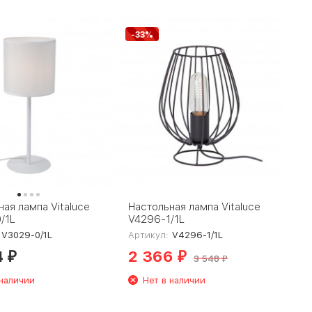
-33%
ая лампа Vitaluce
Настольная лампа Vitaluce
/1L
V4296-1/1L
V3029-0/1L
Артикул:
V4296-1/1L
4
2 366
₽
₽
3 548
₽
 наличии
Нет в наличии