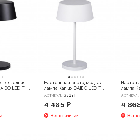
ветодиодная
Настольная светодиодная
Настоль
DAIBO LED T-B
лампа Kanlux DAIBO LED T-W
лампа Ka
33221
B 36321
Артикул:
33221
Артикул:
4 485
4 86
₽
и
Нет в наличии
Нет в