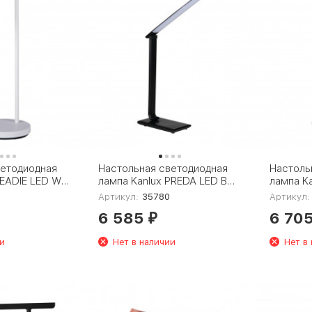
ветодиодная
Настольная светодиодная
Настоль
LEADIE LED W
лампа Kanlux PREDA LED B
лампа K
35780
35781
Артикул:
35780
Артикул:
6 585
6 70
₽
и
Нет в наличии
Нет в