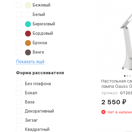
Бежевый
Белый
Бирюзовый
Бордовый
Бронза
Венге
Показать ещё
Форма рассеивателя
Настольная с
Без плафона
лампа Gauss 
Бокал
Артикул:
GT203
2 550
Ваза
₽
Декоративный
Нет в наличи
Зигзаг
Квадратный