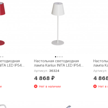
ветодиодная
Настольная светодиодная
Настоль
NITA LED IP54
лампа Kanlux INITA LED IP54
лампа Ka
W 36324
Y 36323
Артикул:
36324
Артикул:
4 868
4 86
₽
и
Нет в наличии
Нет в