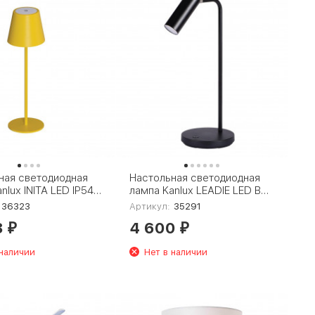
ная светодиодная
Настольная светодиодная
nlux INITA LED IP54
лампа Kanlux LEADIE LED B
35291
36323
Артикул:
35291
8
4 600
₽
₽
 наличии
Нет в наличии