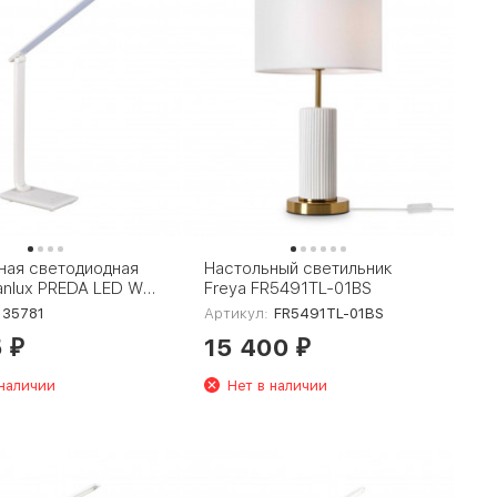
ная светодиодная
Настольный светильник
anlux PREDA LED W
Freya FR5491TL-01BS
35781
Артикул:
FR5491TL-01BS
5
15 400
₽
₽
 наличии
Нет в наличии