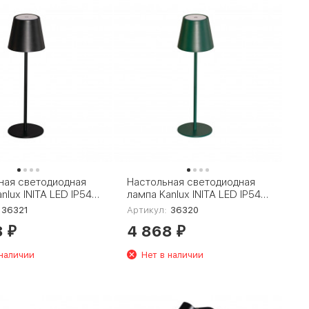
ная светодиодная
Настольная светодиодная
nlux INITA LED IP54
лампа Kanlux INITA LED IP54
GN 36320
36321
Артикул:
36320
8
4 868
₽
₽
 наличии
Нет в наличии