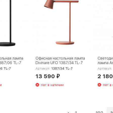
ольная лампа
Офисная настольная лампа
Светоди
1387/06 TL-7
Divinare UFO 1387/34 TL-7
лампа Am
DE450
06 TL-7
Артикул:
1387/34 TL-7
Артикул:
13 590
2 18
₽
и
Нет в наличии
Нет в