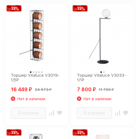
-33%
-33%
Торшер Vitaluce V3019-
Торшер Vitaluce V3033-
1/5P
1/1P
16 449
7 800
24 673
11 700
₽
₽
₽
₽
Нет в наличии
Нет в наличии
В корзину
В корзину
-33%
-33%