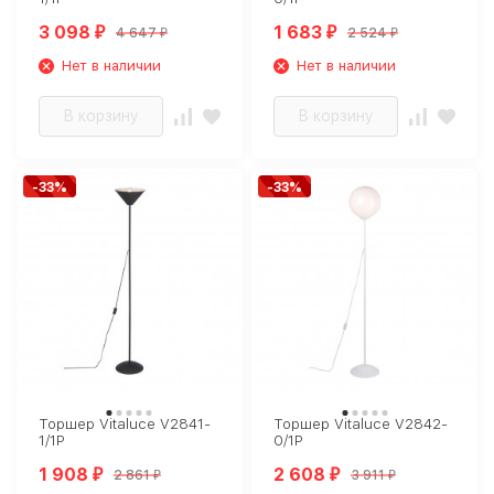
3 098
1 683
4 647
2 524
₽
₽
₽
₽
Нет в наличии
Нет в наличии
В корзину
В корзину
-33%
-33%
Торшер Vitaluce V2841-
Торшер Vitaluce V2842-
1/1P
0/1P
1 908
2 608
2 861
3 911
₽
₽
₽
₽