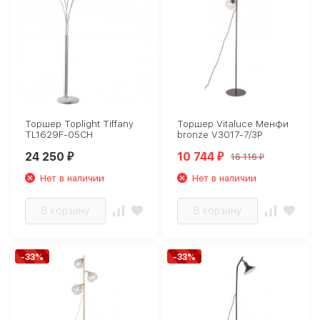
Торшер Toplight Tiffany
Торшер Vitaluce Менфи
TL1629F-05CH
bronze V3017-7/3P
24 250
10 744
16 116
₽
₽
₽
Нет в наличии
Нет в наличии
В корзину
В корзину
-33%
-33%