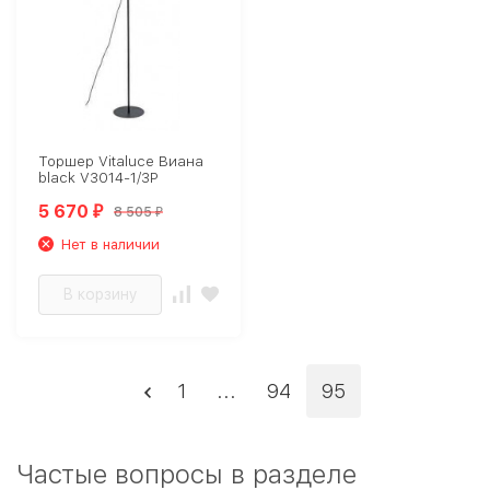
Торшер Vitaluce Виана
black V3014-1/3P
5 670
8 505
₽
₽
Нет в наличии
В корзину
1
...
94
95
Частые вопросы в разделе