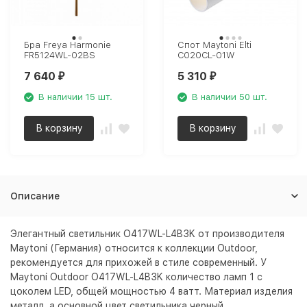
Бра Freya Harmonie
Спот Maytoni Elti
FR5124WL-02BS
C020CL-01W
7 640
5 310
₽
₽
В наличии 15 шт.
В наличии 50 шт.
В корзину
В корзину
Описание
Элегантный светильник O417WL-L4B3K от производителя
Maytoni (Германия) относится к коллекции Outdoor,
рекомендуется для прихожей в стиле современный. У
Maytoni Outdoor O417WL-L4B3K количество ламп 1 с
цоколем LED, общей мощностью 4 ватт. Материал изделия
металл, а основной цвет светильника
черный
.