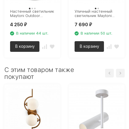
Настенный светильник
Уличный настенный
Maytoni Outdoor
светильник Maytoni
O419WL-02B
Outdoor Albion O413WL-
4 250
7 690
01BZ
₽
₽
В наличии 44 шт.
В наличии 50 шт.
В корзину
В корзину
C этим товаром также
покупают