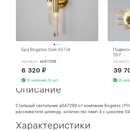
Бра Bogates Sole 557/4
Подвесн
557
Артикул:
a047298
Артикул
6 320
39 7
₽
В наличии 10 шт.
В нал
Описание
Стильный светильник a047299 от компании Bogates (РО
рассеивателя цилиндр, количество ламп 4 с цоколем G4,
Характеристики