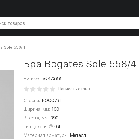
s Sole 558/4
Бра Bogates Sole 558/4
Артикул:
a047299
Написать отзыв
Страна:
РОССИЯ
Ширина, мм:
100
Высота, мм:
390
Тип цоколя
G4
Материал арматуры:
Металл