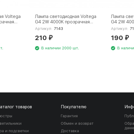
я Voltega
Лампа светодиодная Voltega
Лампа све
рачная
G4 2W 4000K прозрачная
G4 2W 400
7184
VG9-K1G4cold2W-12 7143
VG9-K1G4
Артикул:
7143
Артикул:
7
210
190
₽
₽
т.
В наличии 2000 шт.
В наличи
аталог товаров
Покупателю
Инф
юстры
Гарантия
Публ
ветильники
Обмен и возврат
Обра
данн
ра и подсветки
Доставка