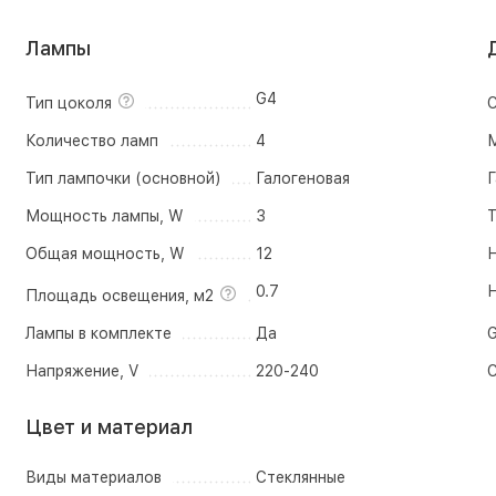
Лампы
G4
Тип цоколя
С
Количество ламп
4
М
Тип лампочки (основной)
Галогеновая
Г
Мощность лампы, W
3
Т
Общая мощность, W
12
Н
0.7
Н
Площадь освещения, м2
Лампы в комплекте
Да
G
Напряжение, V
220-240
С
Цвет и материал
Виды материалов
Стеклянные