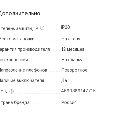
Дополнительно
IP20
тепень защиты, IP
есто установки
На стену
арантия производителя
12 месяцев
ип крепления
На планку
аправление плафонов
Поворотное
аличие выключателя
Да
4690389147715
TIN
трана бренда
Россия