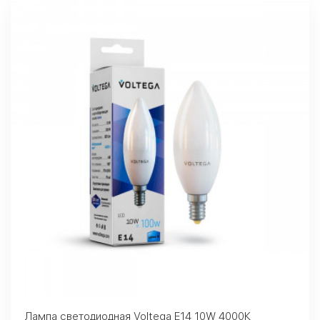
Лампа светодиодная Voltega E14 10W 4000К