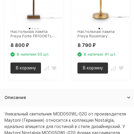
Настольная лампа
Настольная лампа
Freya Forte FR1006TL-
Freya Rosemary
01G
FR5190TL-01BS
8 800
8 790
₽
₽
В наличии 50 шт.
В наличии 41 шт.
В корзину
В корзину
Описание
Уникальный светильник MOD050WL-02G от производителя
Maytoni (Германия) относится к коллекции Nostalgia,
идеально впишется для гостиной в стиле дизайнерский. У
Maytoni Nostalgia MOD050WL-02G форма рассеивателя