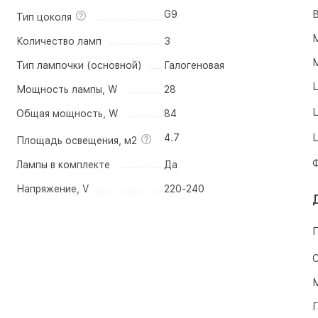
G9
В
Тип цоколя
М
Количество ламп
3
М
Тип лампочки (основной)
Галогеновая
Ц
Мощность лампы, W
28
Ц
Общая мощность, W
84
4.7
Ц
Площадь освещения, м2
Ф
Лампы в комплекте
Да
Напряжение, V
220-240
П
С
М
Г