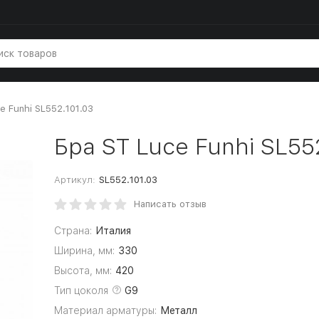
e Funhi SL552.101.03
Бра ST Luce Funhi SL55
Артикул:
SL552.101.03
Написать отзыв
Страна:
Италия
Ширина, мм:
330
Высота, мм:
420
Тип цоколя
G9
Материал арматуры:
Металл