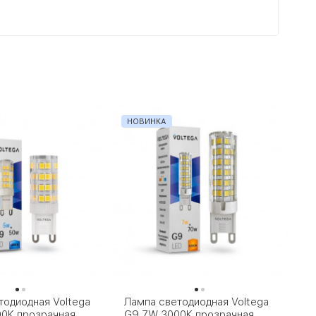
НОВИНКА
тодиодная Voltega
Лампа светодиодная Voltega
0К прозрачная
G9 7W 3000К прозрачная