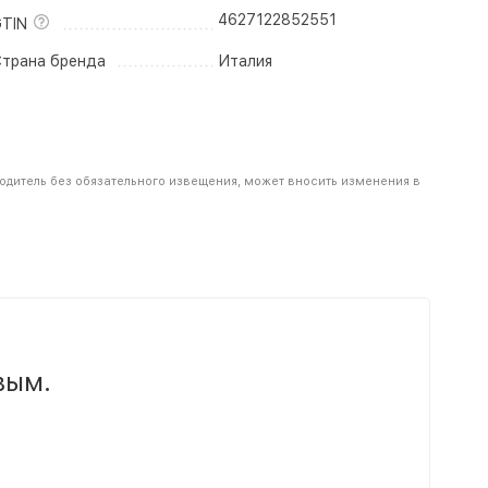
4627122852551
TIN
трана бренда
Италия
водитель без обязательного извещения, может вносить изменения в
вым.