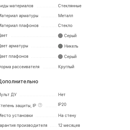
иды материалов
Стеклянные
атериал арматуры
Металл
атериал плафонов
Стекло
вет
Серый
вет арматуры
Никель
вет плафонов
Серый
орма рассеивателя
Круглый
Дополнительно
ульт ДУ
Нет
IP20
тепень защиты, IP
есто установки
На стену
арантия производителя
12 месяцев