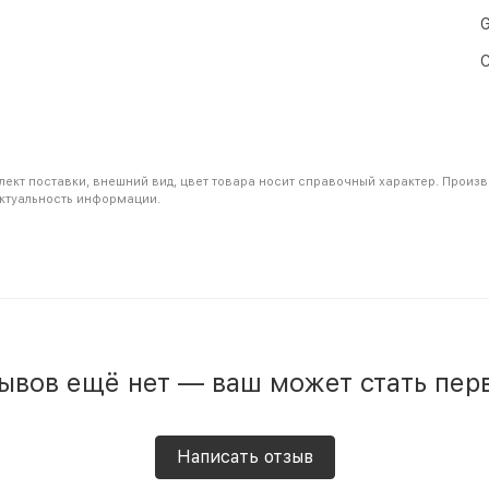
G
С
лект поставки, внешний вид, цвет товара носит справочный характер. Произ
актуальность информации.
ывов ещё нет — ваш может стать пер
Написать отзыв