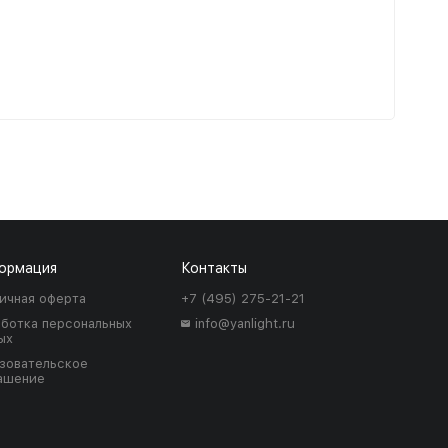
ормация
Контакты
ичная оферта
+7 (495) 275-21-21
ботка персональных
info@yanlight.ru
ых
зовательское
ашение