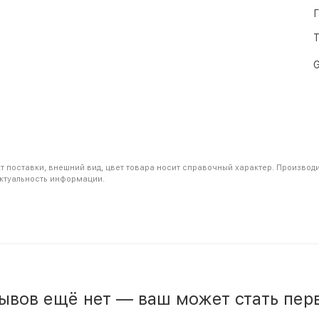
Г
Т
G
т поставки, внешний вид, цвет товара носит справочный характер. Производ
актуальность информации.
ывов ещё нет — ваш может стать пер