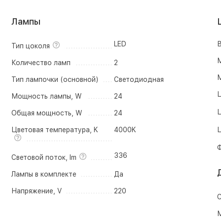
Лампы
LED
В
Тип цоколя
М
Количество ламп
2
М
Тип лампочки (основной)
Светодиодная
Ц
Мощность лампы, W
24
Ц
Общая мощность, W
24
Цветовая температура, K
4000K
Ц
Ф
336
Световой поток, lm
Лампы в комплекте
Да
Напряжение, V
220
С
М