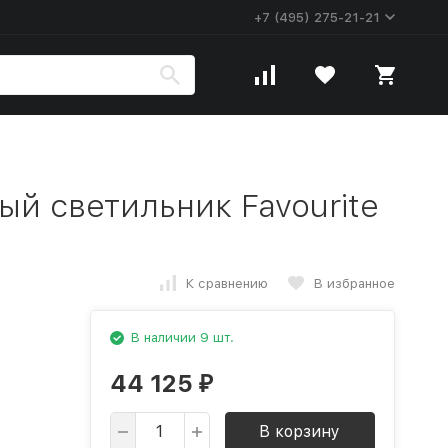
+7 (495) 275-21-21
й светильник Favourite
К сравнению
В избранное
В наличии 9 шт.
44 125
₽
В корзину