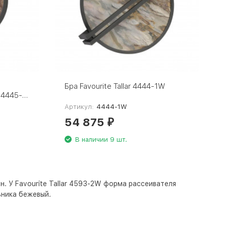
Бра Favourite Tallar 4444-1W
r 4445-
Артикул:
4444-1W
54 875
₽
В наличии 9 шт.
н. У Favourite Tallar 4593-2W форма рассеивателя
ьника
бежевый
.