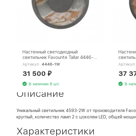
Настенный светодиодный
Настен
светильник Favourite Tallar 4446-
светильн
1W
2W
Артикул:
4446-1W
Артикул
31 500
37 3
₽
В наличии 8 шт.
В нал
Описание
Уникальный светильник 4593-2W от производителя Favour
круглый, количество ламп 2 с цоколем LED, общей мощн
Характеристики