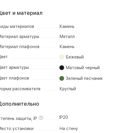
Цвет и материал
иды материалов
Камень
атериал арматуры
Металл
атериал плафонов
Камень
вет
Бежевый
вет арматуры
Матовый черный
вет плафонов
Зеленый песчаник
орма рассеивателя
Круглый
Дополнительно
IP20
тепень защиты, IP
есто установки
На стену