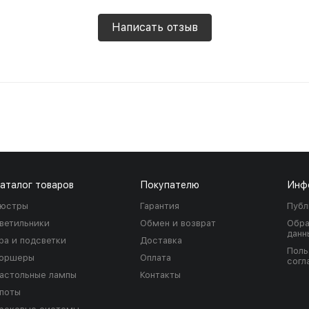
Написать отзыв
аталог товаров
Покупателю
Инф
юстры
Гарантия
Публ
ветильники
Обмен и возврат
Обра
данн
ра и подсветки
Доставка
Поль
оршеры
Оплата
согл
астольные лампы
Контакты
поты