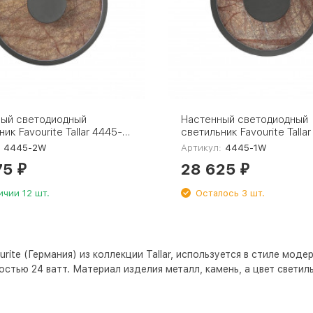
ный светодиодный
Настенный светодиодный
ик Favourite Tallar 4445-
светильник Favourite Talla
1W
:
4445-2W
Артикул:
4445-1W
75
28 625
₽
₽
ичии 12 шт.
Осталось 3 шт.
ite (Германия) из коллекции Tallar, используется в стиле модер
остью 24 ватт. Материал изделия металл, камень, а цвет светил