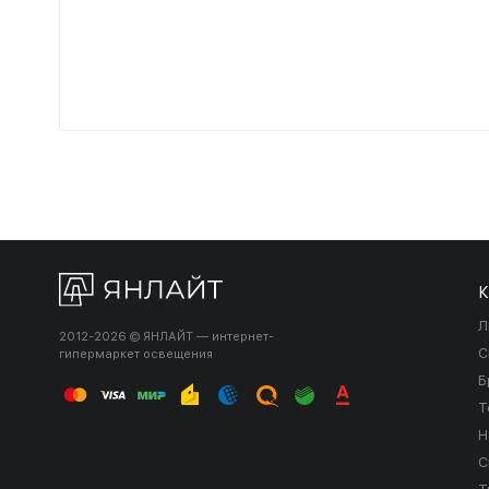
К
Л
2012-2026 © ЯНЛАЙТ — интернет-
С
гипермаркет освещения
Б
Т
Н
С