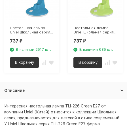
Настольная лампа
Настольная лампа
Uniel Школьная серия
Uniel Школьная серия
TLI-227 Blue E27 UL-
TLI-227 Green E27 UL-
737
737
00001810
00001811
₽
₽
В наличии 2517 шт.
В наличии 635 шт.
В корзину
В корзину
Описание
Интересная настольная лампа TLI-226 Green E27 от
компании Uniel (Китай) относится к коллекции Школьная
серия, предназначается для детской в стиле современный.
У Uniel Школьная серия TLI-226 Green E27 форма