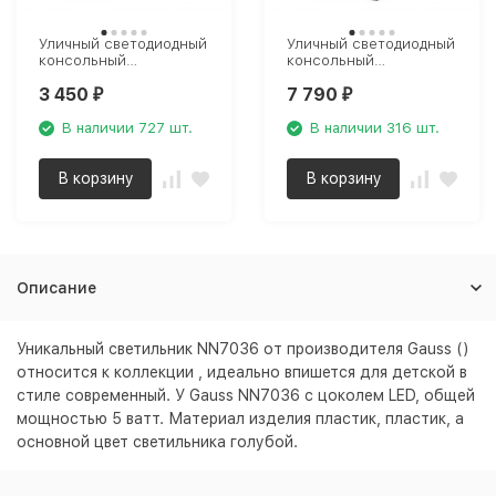
Уличный светодиодный
Уличный светодиодный
консольный
консольный
светильник Gauss
светильник Gauss
3 450
7 790
Avenue 629536350
Avenue 629536320
₽
₽
В наличии 727 шт.
В наличии 316 шт.
В корзину
В корзину
Описание
Уникальный светильник NN7036 от производителя Gauss ()
относится к коллекции , идеально впишется для детской в
стиле современный. У Gauss NN7036 с цоколем LED, общей
мощностью 5 ватт. Материал изделия пластик, пластик, а
основной цвет светильника
голубой
.