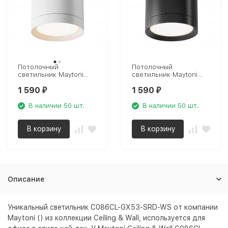
Потолочный
Потолочный
светильник Maytoni
светильник Maytoni
Technical Hoop
Technical Hoop
1 590
1 590
C086CM-GX53-MRD-W
C086CM-GX53-MRD-B
₽
₽
В наличии 50 шт.
В наличии 50 шт.
В корзину
В корзину
Описание
Уникальный светильник C086CL-GX53-SRD-WS от компании
Maytoni () из коллекции Ceiling & Wall, используется для