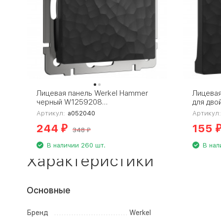
Лицевая панель Werkel Hammer
Лицевая
черный W1259208
для дво
4690389162770
45 чер
Артикул:
a052040
Артикул
469038
244
155
₽
348
₽
В наличии 260 шт.
В нал
Характеристики
Основные
Бренд
Werkel