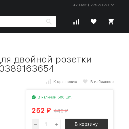
+7 (495) 275-21-21
ля двойной розетки
0389163654
К сравнению
В избранное
В наличии 500 шт.
252
440
₽
₽
В корзину