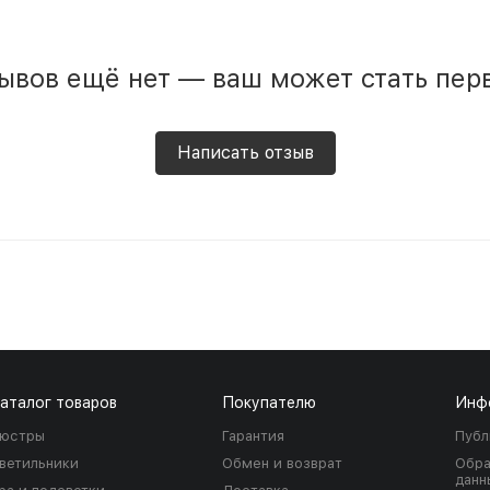
ывов ещё нет — ваш может стать пер
Написать отзыв
аталог товаров
Покупателю
Инф
юстры
Гарантия
Публ
ветильники
Обмен и возврат
Обра
данн