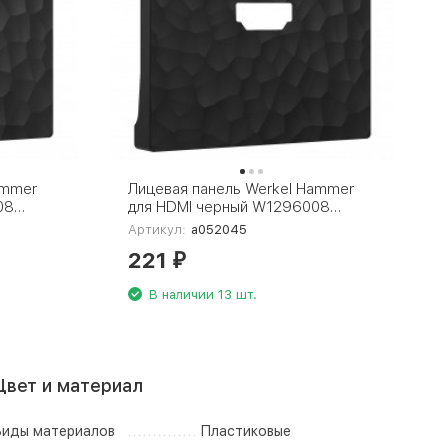
ammer
Лицевая панель Werkel Hammer
08
для HDMI черный W1296008
4690389163241
Артикул:
a052045
221
₽
В наличии 13 шт.
Цвет и материал
иды материалов
Пластиковые