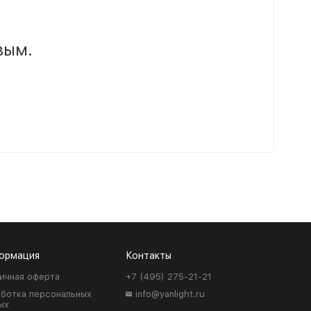
вым.
ормация
Контакты
ичная оферта
+7 (495) 275-21-21
ботка персональных
info@yanlight.ru
ых