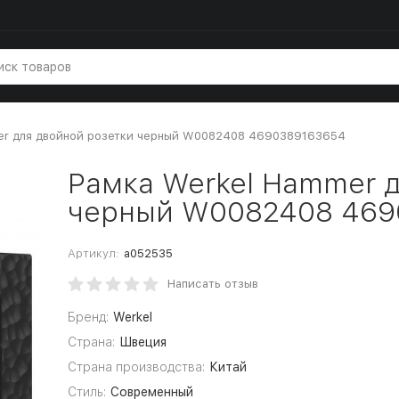
er для двойной розетки черный W0082408 4690389163654
Рамка Werkel Hammer д
черный W0082408 469
Артикул:
a052535
Написать отзыв
Бренд:
Werkel
Страна:
Швеция
Страна производства:
Китай
Стиль:
Современный