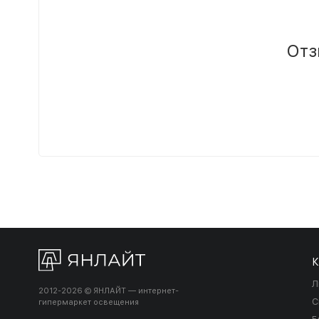
Отз
К
Л
2012-2026 © ЯНЛАЙТ — интернет-
С
гипермаркет освещения