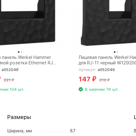
 панель Werkel Hammer
Лицевая панель Werkel H
йной розетки Еthernet RJ-
для RJ-11 черный W12920
ный W1291108
4690389163203
:
a052048
Артикул:
a052046
9163166
147
₽
₽
221
210
₽
₽
ичии 104 шт.
В наличии 76 шт.
Размеры
Ширина, мм
87
В