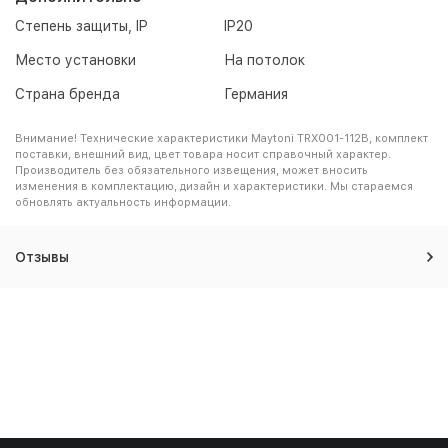
Степень защиты, IP
IP20
Место установки
На потолок
Страна бренда
Германия
Внимание! Технические характеристики Maytoni TRX001-112B, комплект
поставки, внешний вид, цвет товара носит справочный характер.
Производитель без обязательного извещения, может вносить
изменения в комплектацию, дизайн и характеристики. Мы стараемся
обновлять актуальность информации.
Отзывы