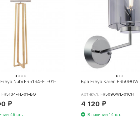
Freya Nubi FR5134-FL-01-
Бра Freya Karen FR5096W
:
FR5134-FL-01-BG
Артикул:
FR5096WL-01CH
00
4 120
₽
₽
ичии 45 шт.
В наличии 14 шт.