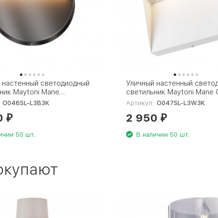
 настенный светодиодный
Уличный настенный свето
ник Maytoni Mane
светильник Maytoni Mane
-L3B3K
L3W3K
:
O046SL-L3B3K
Артикул:
O047SL-L3W3K
0
2 950
₽
₽
ичии 50 шт.
В наличии 50 шт.
окупают