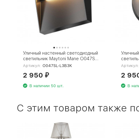
Уличный настенный светодиодный
Уличный
светильник Maytoni Mane O047SL-
светиль
L3B3K
O046SL
Артикул:
O047SL-L3B3K
Артикул
2 950
2 95
₽
В наличии 50 шт.
В нал
C этим товаром также п