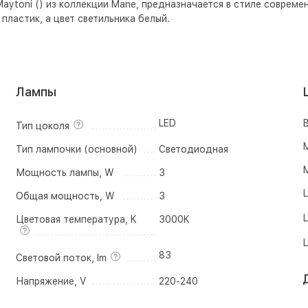
ytoni () из коллекции Mane, предназначается в стиле совреме
пластик, а цвет светильника
белый
.
Лампы
LED
В
Тип цоколя
М
Тип лампочки (основной)
Светодиодная
М
Мощность лампы, W
3
Ц
Общая мощность, W
3
Ц
Цветовая температура, K
3000K
Ц
83
Световой поток, lm
Напряжение, V
220-240