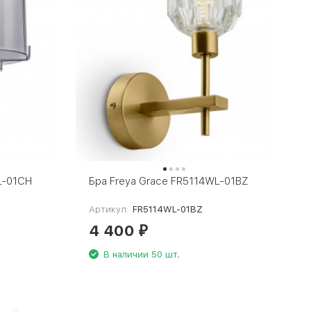
L-01CH
Бра Freya Grace FR5114WL-01BZ
Артикул:
FR5114WL-01BZ
4 400
₽
В наличии 50 шт.