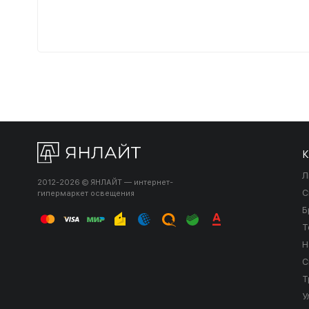
К
Л
2012-2026 © ЯНЛАЙТ — интернет-
С
гипермаркет освещения
Б
Т
Н
С
Т
У