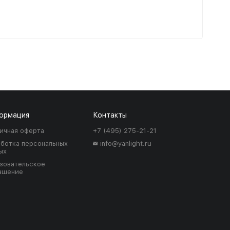
ормация
Контакты
ичная оферта
+7 (495) 275-21-21
ботка персональных
info@yanlight.ru
ых
зовательское
ашение