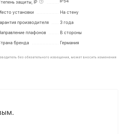
IP54
тепень защиты, IP
есто установки
На стену
арантия производителя
3 года
аправление плафонов
В стороны
трана бренда
Германия
зводитель без обязательного извещения, может вносить изменения
вым.