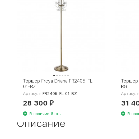
Торшер Freya Driana FR2405-FL-
Торшер 
01-BZ
BG
Артикул:
FR2405-FL-01-BZ
Артикул
28 300
31 4
₽
В наличии 8 шт.
В нал
Описание