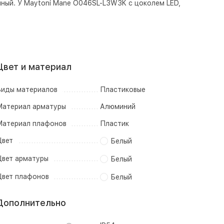
нный. У Maytoni Mane O046SL-L3W3K с цоколем LED,
Цвет и материал
иды материалов
Пластиковые
атериал арматуры
Алюминий
атериал плафонов
Пластик
вет
Белый
вет арматуры
Белый
вет плафонов
Белый
Дополнительно