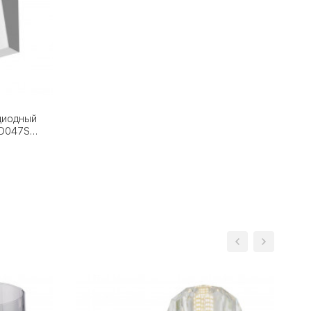
диодный
 O047SL-