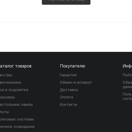
аталог товаров
Покупателю
Инф
юстры
Гарантия
Публ
ветильники
Обмен и возврат
Обра
данн
ра и подсветки
Доставка
Поль
оршеры
Оплата
согл
астольные лампы
Контакты
поты
рековые системы
личное освещение