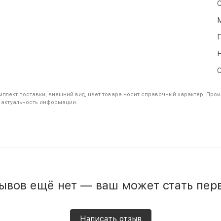
С
М
Г
Н
С
плект поставки, внешний вид, цвет товара носит справочный характер. Прои
 актуальность информации.
ывов ещё нет — ваш может стать пер
Написать отзыв