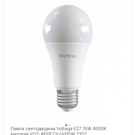
Лампа светодиодная Voltega E27 15W 4000K
матовая VG2-A60E27cold15W 7157