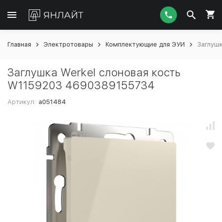
Главная
Электротовары
Комплектующие для ЭУИ
Заглуш
Заглушка Werkel слоновая кость
W1159203 4690389155734
Артикул:
a051484