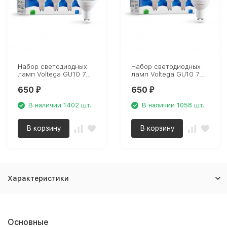
Набор светодиодных
Набор светодиодных
ламп Voltega GU10 7W
ламп Voltega GU10 7W
4000К прозрачная
4000К матовая 7173
650
650
7177
₽
₽
В наличии 1402 шт.
В наличии 1058 шт.
В корзину
В корзину
Характеристики
Основные