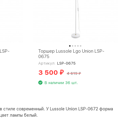
 LSP-
Торшер Lussole Lgo Union LSP-
0675
Артикул:
LSP-0675
3 500
₽
4 619
₽
В наличии 36 шт.
в стиле современный. У Lussole Union LSP-0672 форма
 цвет лампы
белый
.