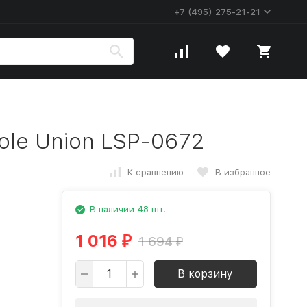
+7 (495) 275-21-21
ole Union LSP-0672
К сравнению
В избранное
В наличии 48 шт.
1 016
1 694
₽
₽
В корзину