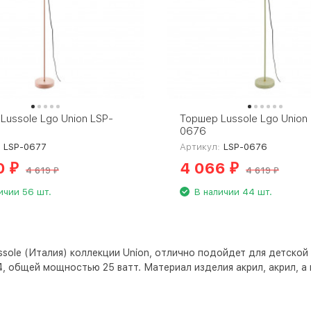
Lussole Lgo Union LSP-
Торшер Lussole Lgo Union
0676
:
LSP-0677
Артикул:
LSP-0676
0
4 066
₽
₽
4 619
4 619
₽
₽
ичии 56 шт.
В наличии 44 шт.
sole (Италия) коллекции Union, отлично подойдет для детской 
4, общей мощностью 25 ватт. Материал изделия акрил, акрил, а