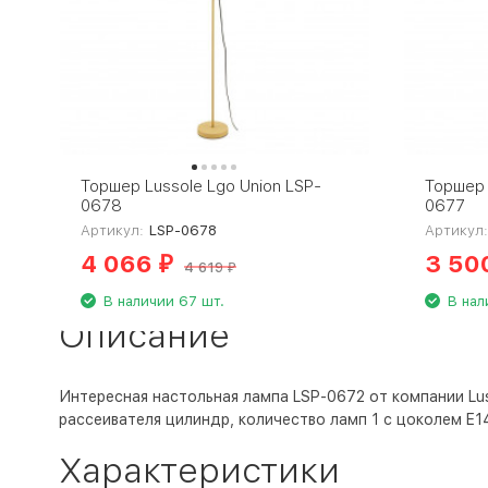
Торшер Lussole Lgo Union LSP-
Торшер 
0678
0677
Артикул:
LSP-0678
Артикул
4 066
3 50
₽
4 619
₽
В наличии 67 шт.
В нал
Описание
Интересная настольная лампа LSP-0672 от компании Lus
рассеивателя цилиндр, количество ламп 1 с цоколем E1
Характеристики