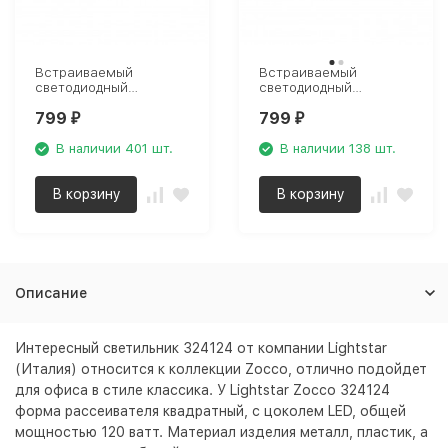
Встраиваемый
Встраиваемый
светодиодный
светодиодный
светильник Lightstar
светильник Lightstar
799
799
Zocco 224122
Zocco 224124
₽
₽
В наличии 401 шт.
В наличии 138 шт.
В корзину
В корзину
Описание
Интересный светильник 324124 от компании Lightstar
(Италия) относится к коллекции Zocco, отлично подойдет
для офиса в стиле классика. У Lightstar Zocco 324124
форма рассеивателя квадратный, с цоколем LED, общей
мощностью 120 ватт. Материал изделия металл, пластик, а