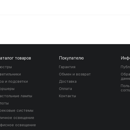
аталог товаров
Покупателю
Инф
юстры
Гарантия
Публ
ветильники
Обмен и возврат
Обра
данн
ра и подсветки
Доставка
Поль
оршеры
Оплата
согл
астольные лампы
Контакты
поты
рековые системы
личное освещение
фисное освещение