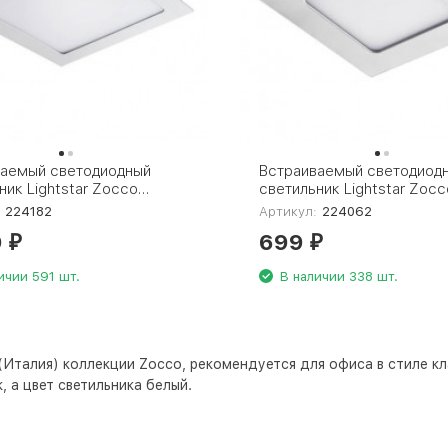
ваемый светодиодный
Встраиваемый светодиод
ник Lightstar Zocco
светильник Lightstar Zocc
224062
:
224182
Артикул:
224062
9
699
₽
₽
ичии 591 шт.
В наличии 338 шт.
(Италия) коллекции Zocco, рекомендуется для офиса в стиле кла
, а цвет светильника
белый
.