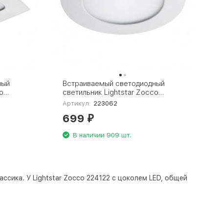
ный
Встраиваемый светодиодный
o
светильник Lightstar Zocco
223062
Артикул:
223062
699
₽
В наличии 909 шт.
ссика. У Lightstar Zocco 224122 с цоколем LED, общей