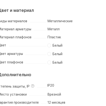
Цвет и материал
иды материалов
Металлические
атериал арматуры
Металл
атериал плафонов
Пластик
вет
Белый
вет арматуры
Белый
вет плафонов
Белый
Дополнительно
IP20
тепень защиты, IP
есто установки
Врезной
арантия производителя
12 месяцев