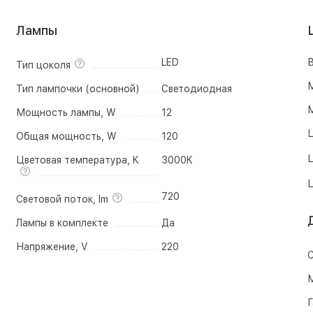
Лампы
LED
В
Тип цоколя
М
Тип лампочки (основной)
Светодиодная
М
Мощность лампы, W
12
Ц
Общая мощность, W
120
Ц
Цветовая температура, K
3000K
Ц
720
Световой поток, lm
Лампы в комплекте
Да
Напряжение, V
220
С
М
Г