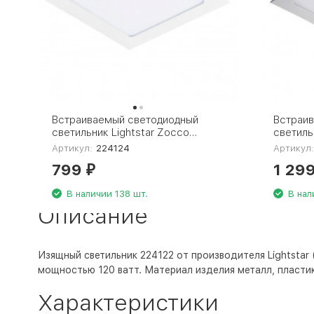
Встраиваемый светодиодный
Встраи
светильник Lightstar Zocco
светиль
224124
224182
Артикул:
224124
Артикул
799
1 29
₽
В наличии 138 шт.
В нал
Описание
Изящный светильник 224122 от производителя Lightstar 
мощностью 120 ватт. Материал изделия металл, пластик
Характеристики