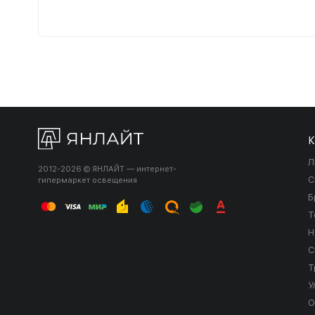
К
Л
2012-2026 © ЯНЛАЙТ — интернет-
С
гипермаркет освещения
Б
Т
Н
С
Т
У
О