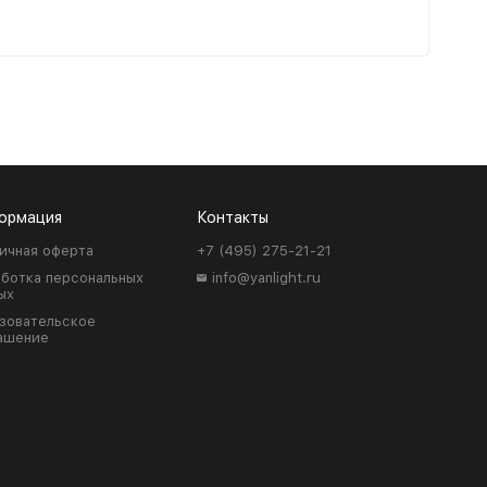
ормация
Контакты
ичная оферта
+7 (495) 275-21-21
ботка персональных
info@yanlight.ru
ых
зовательское
ашение