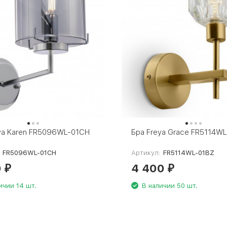
ya Karen FR5096WL-01CH
Бра Freya Grace FR5114W
:
FR5096WL-01CH
Артикул:
FR5114WL-01BZ
0
4 400
₽
₽
ичии 14 шт.
В наличии 50 шт.