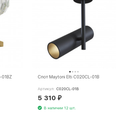
L-01BZ
Спот Maytoni Elti C020CL-01B
Артикул:
C020CL-01B
5 310
₽
В наличии 12 шт.