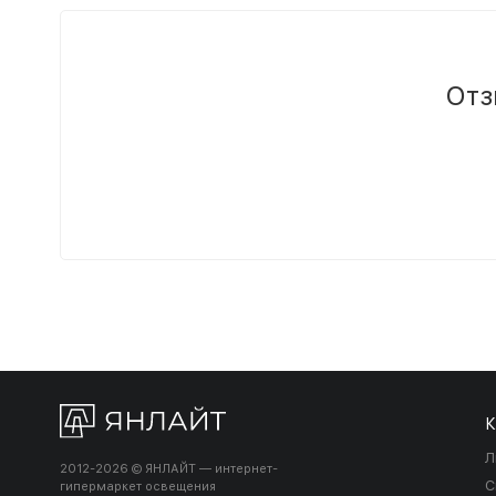
Отз
К
Л
2012-2026 © ЯНЛАЙТ — интернет-
С
гипермаркет освещения