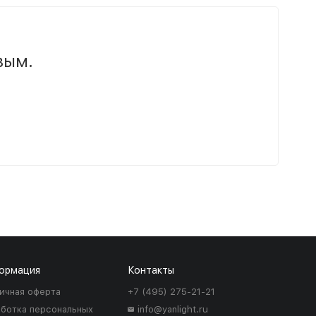
вым.
ормация
Контакты
ичная оферта
+7 (495) 275-21-21
ботка персональных
info@yanlight.ru