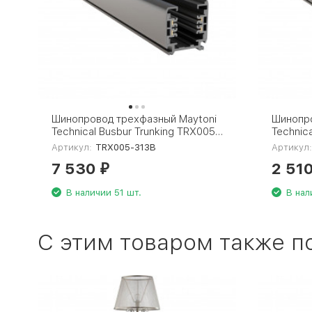
Шинопровод трехфазный Maytoni
Шинопро
Technical Busbur Trunking TRX005-
Technic
313B
311B
Артикул:
TRX005-313B
Артикул
7 530
2 51
₽
В наличии 51 шт.
В нал
C этим товаром также п