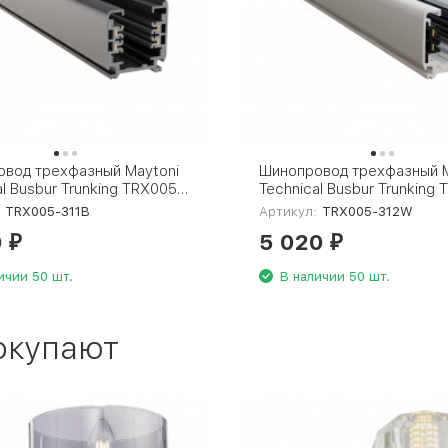
вод трехфазный Maytoni
Шинопровод трехфазный M
al Busbur Trunking TRX005-
Technical Busbur Trunking
312W
:
TRX005-311B
Артикул:
TRX005-312W
0
5 020
₽
₽
ичии 50 шт.
В наличии 50 шт.
окупают