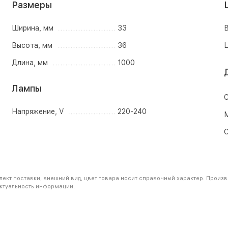
Размеры
Ширина, мм
33
В
Высота, мм
36
Ц
Длина, мм
1000
Лампы
С
Напряжение, V
220-240
М
С
ект поставки, внешний вид, цвет товара носит справочный характер. Произв
актуальность информации.