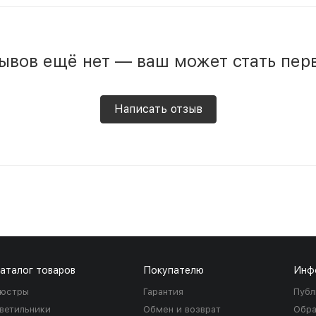
ывов ещё нет — ваш может стать пер
Написать отзыв
аталог товаров
Покупателю
Инф
юстры
Гарантия
Публ
ветильники
Обмен и возврат
Обра