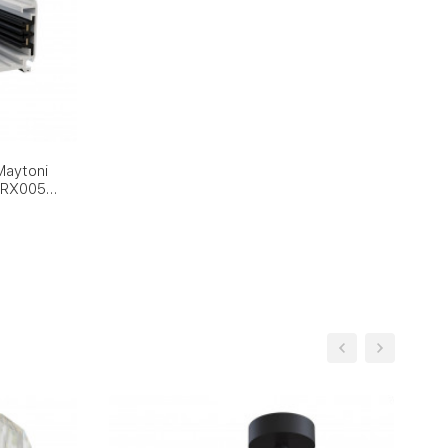
aytoni
 TRX005-