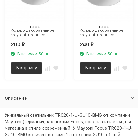
Кольцо декоративное
Кольцо декоративное
Maytoni Technical
Maytoni Technical
Focus RingS-5-W
Focus RingM-12-W
200
240
₽
₽
В наличии 50 шт.
В наличии 50 шт.
В корзину
В корзину
Описание
Уникальный светильник TR020-1-U-GU10-BMG от компании
Maytoni (Германия) коллекции Focus, предназначается для
магазина в стиле современный. У Maytoni Focus TR020-1-U-
GU10-BMG количество ламп 1 с цоколем GU10, общей