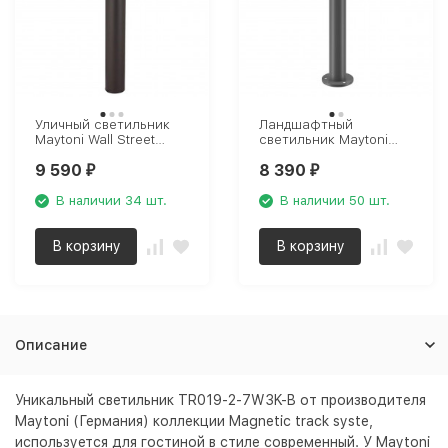
Уличный светильник
Ландшафтный
Maytoni Wall Street
светильник Maytoni
O010FL-02B
Outdoor O418FL-01GR1
9 590
8 390
₽
₽
В наличии 34 шт.
В наличии 50 шт.
В корзину
В корзину
Описание
Уникальный светильник TR019-2-7W3K-B от производителя
Maytoni (Германия) коллекции Magnetic track syste,
используется для гостиной в стиле современный. У Maytoni