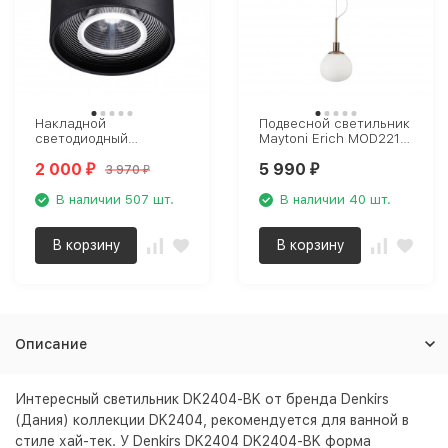
Накладной
Подвесной светильник
светодиодный
Maytoni Erich MOD221-
светильник Novotech
PL-01-G
2 000
5 990
Over Bind 358792
3 970
₽
₽
₽
В наличии 507 шт.
В наличии 40 шт.
В корзину
В корзину
Описание
Интересный светильник DK2404-BK от бренда Denkirs
(Дания) коллекции DK2404, рекомендуется для ванной в
стиле хай-тек. У Denkirs DK2404 DK2404-BK форма